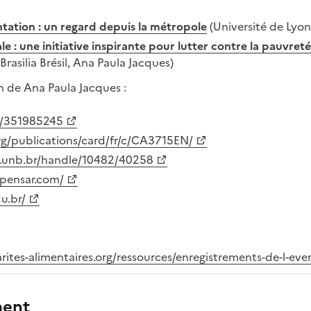
ntation : un regard depuis la métropole
(Université de Lyon 
 : une initiative inspirante pour lutter contre la pauvreté 
Brasilia Brésil, Ana Paula Jacques)
n de Ana Paula Jacques :
m/351985245
rg/publications/card/fr/c/CA3715EN/
io.unb.br/handle/10482/40258
apensar.com/
u.br/
arites-alimentaires.org/ressources/enregistrements-de-l-e
ment