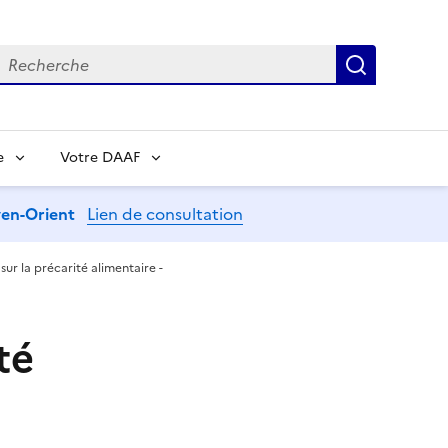
echerche
Recherch
e
Votre DAAF
oyen-Orient
Lien de consultation
sur la précarité alimentaire -
té