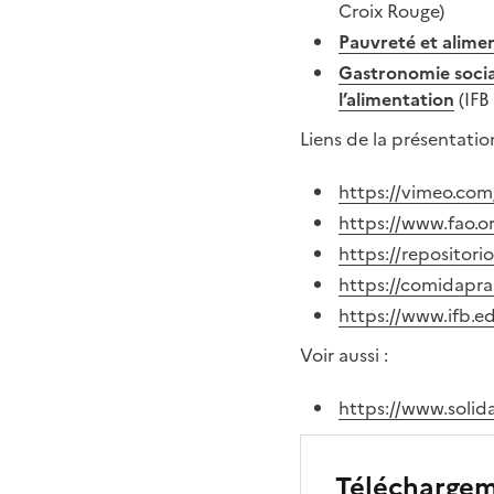
Croix Rouge)
Pauvreté et alime
Gastronomie sociale
l’alimentation
(IFB 
Liens de la présentatio
https://vimeo.co
https://www.fao.o
https://repositor
https://comidapr
https://www.ifb.ed
Voir aussi :
https://www.solid
Télécharge