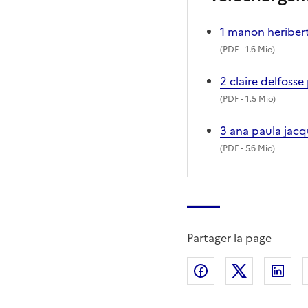
1 manon heribert
(
PDF
- 1.6 Mio)
2 claire delfoss
(
PDF
- 1.5 Mio)
3 ana paula jacq
(
PDF
- 5.6 Mio)
Partager la page
Partager sur Fac
Partager s
Par