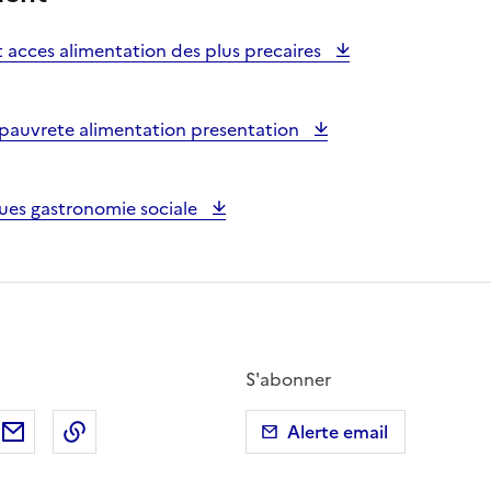
 acces alimentation des plus precaires
e pauvrete alimentation presentation
ues gastronomie sociale
S'abonner
ebook
ur X (anciennement Twitter)
tager sur LinkedIn
Partager par email
Copier dans le presse-papier
Alerte email