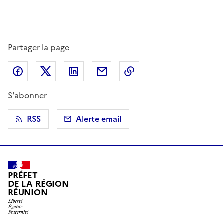
Partager la page
Partager sur Facebook
Partager sur X (anciennement Twitter)
Partager sur LinkedIn
Partager par email
Copier dans le presse
S'abonner
RSS
Alerte email
PRÉFET
DE LA RÉGION
RÉUNION