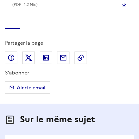
(
PDF
- 1.2 Mio)
Partager la page
Partager sur Facebook
Partager sur X (anciennement Twitter)
Partager sur LinkedIn
Partager par email
Copier dans le presse
S'abonner
Alerte email
Sur le même sujet