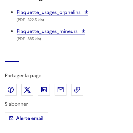
Plaquette_usages_orphelins
(
PDF
- 322.5 kio)
Plaquette_usages_mineurs
(
PDF
- 885 kio)
Partager la page
Partager sur Facebook
Partager sur X (anciennement Twitter)
Partager sur LinkedIn
Partager par email
Copier dans le presse
S'abonner
Alerte email