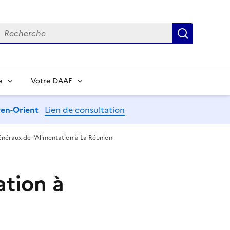
echerche
Recherch
e
Votre DAAF
oyen-Orient
Lien de consultation
énéraux de l’Alimentation à La Réunion
ation à