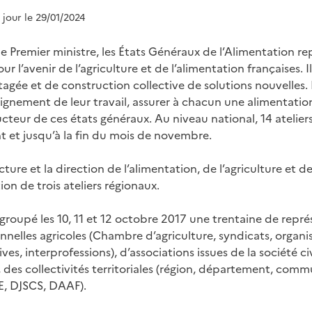
à jour le 29/01/2024
r le Premier ministre, les États Généraux de l’Alimentation r
r l’avenir de l’agriculture et de l’alimentation françaises. 
tagée et de construction collective de solutions nouvelles.
gnement de leur travail, assurer à chacun une alimentation
ucteur de ces états généraux. Au niveau national, 14 atelie
t et jusqu’à la fin du mois de novembre.
cture et la direction de l’alimentation, de l’agriculture et d
ion de trois ateliers régionaux.
regroupé les 10, 11 et 12 octobre 2017 une trentaine de repr
nnelles agricoles (Chambre d’agriculture, syndicats, organi
es, interprofessions), d’associations issues de la société 
des collectivités territoriales (région, département, comm
E, DJSCS, DAAF).