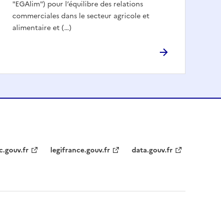
"EGAlim") pour l’équilibre des relations
commerciales dans le secteur agricole et
alimentaire et (…)
c.gouv.fr
legifrance.gouv.fr
data.gouv.fr