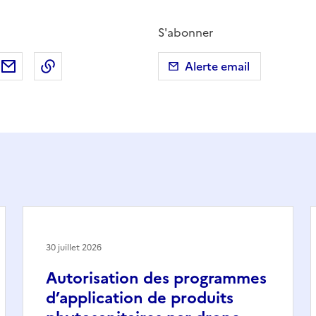
S'abonner
ebook
ur X (anciennement Twitter)
tager sur LinkedIn
Partager par email
Copier dans le presse-papier
Alerte email
30 juillet 2026
Autorisation des programmes
d’application de produits