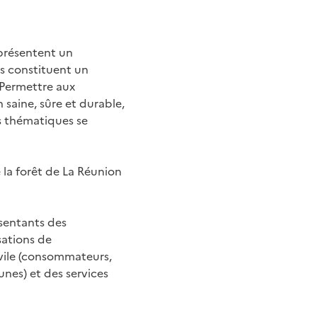
eprésentent un
Ils constituent un
 Permettre aux
 saine, sûre et durable,
rs thématiques se
e la forêt de La Réunion
ésentants des
sations de
civile (consommateurs,
unes) et des services