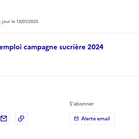
à jour le 13/01/2025
’emploi campagne sucrière 2024
S'abonner
ebook
ur X (anciennement Twitter)
tager sur LinkedIn
Partager par email
Copier dans le presse-papier
Alerte email