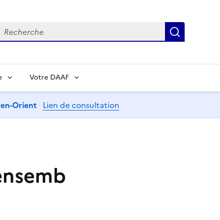
echerche
Recherch
e
Votre DAAF
oyen-Orient
Lien de consultation
 ensemb