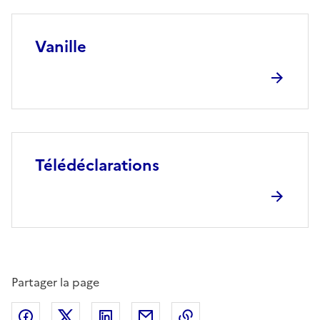
Vanille
Télédéclarations
Partager la page
Partager sur Facebook
Partager sur X (anciennement Twitter)
Partager sur LinkedIn
Partager par email
Copier dans le presse