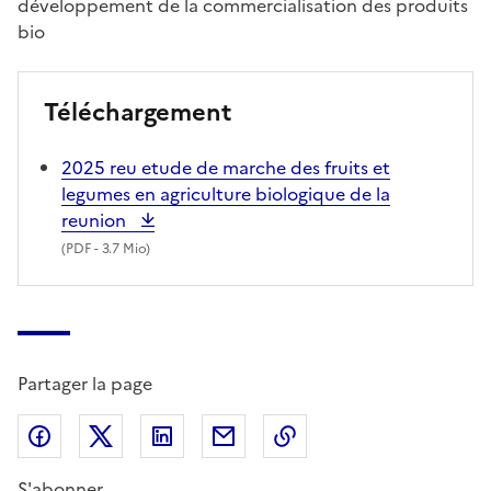
développement de la commercialisation des produits
bio
Téléchargement
2025 reu etude de marche des fruits et
legumes en agriculture biologique de la
reunion
(
PDF
- 3.7 Mio)
Partager la page
Partager sur Facebook
Partager sur X (anciennement Twitter)
Partager sur LinkedIn
Partager par email
Copier dans le presse
S'abonner