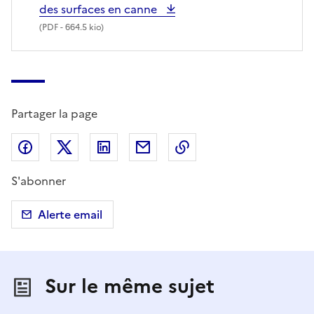
des surfaces en canne
(
PDF
- 664.5 kio)
Partager la page
Partager sur Facebook
Partager sur X (anciennement Twitter)
Partager sur LinkedIn
Partager par email
Copier dans le presse
S'abonner
Alerte email
Sur le même sujet