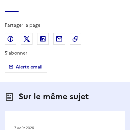
Partager la page
Partager sur Facebook
Partager sur X (anciennement Twitter)
Partager sur LinkedIn
Partager par email
Copier dans le presse
S'abonner
Alerte email
Sur le même sujet
7 août 2026