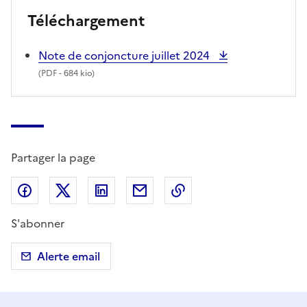
Téléchargement
Note de conjoncture juillet 2024
(
PDF
- 684 kio)
Partager la page
Partager sur Facebook
Partager sur X (anciennement Twitter)
Partager sur LinkedIn
Partager par email
Copier dans le presse
S'abonner
Alerte email