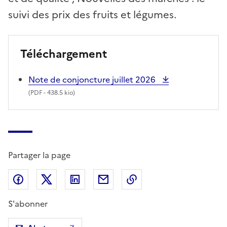
suivi des prix des fruits et légumes.
Téléchargement
Note de conjoncture juillet 2026
(
PDF
- 438.5 kio)
Partager la page
Partager sur Facebook
Partager sur X (anciennement Twitter)
Partager sur LinkedIn
Partager par email
Copier dans le presse
S'abonner