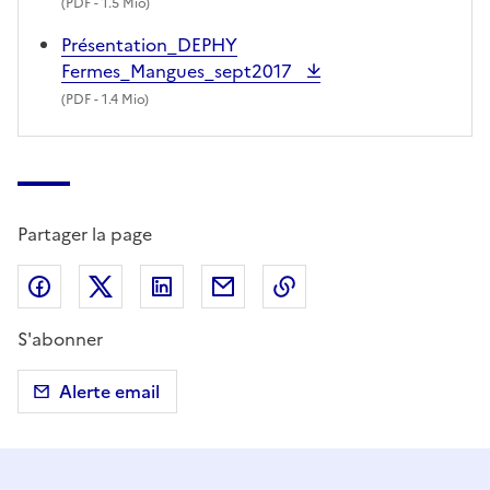
(
PDF
- 1.5 Mio)
Présentation_DEPHY
Fermes_Mangues_sept2017
(
PDF
- 1.4 Mio)
Partager la page
Partager sur Facebook
Partager sur X (anciennement Twitter)
Partager sur LinkedIn
Partager par email
Copier dans le presse
S'abonner
Alerte email