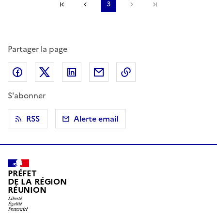
Première page
Page précédente
3
Page suivante
Dernière page
Partager la page
Partager sur Facebook
Partager sur X (anciennement Twitter)
Partager sur LinkedIn
Partager par email
Copier dans le presse
S'abonner
RSS
Alerte email
PRÉFET
DE LA RÉGION
RÉUNION