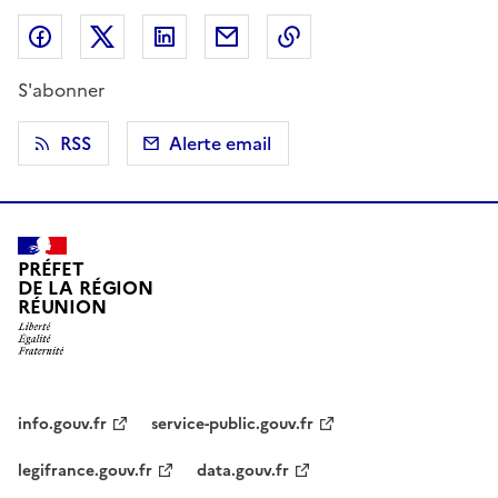
Partager sur Facebook
Partager sur X (anciennement Twitter)
Partager sur LinkedIn
Partager par email
Copier dans le presse
S'abonner
RSS
Alerte email
PRÉFET
DE LA RÉGION
RÉUNION
info.gouv.fr
service-public.gouv.fr
legifrance.gouv.fr
data.gouv.fr