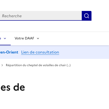
echerche
Recherch
e
Votre DAAF
oyen-Orient
Lien de consultation
Répartition du cheptel de volailles de chair (…)
les de