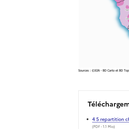
Télécharge
4 5 repartition c
(
PDF
- 1.1 Mio)