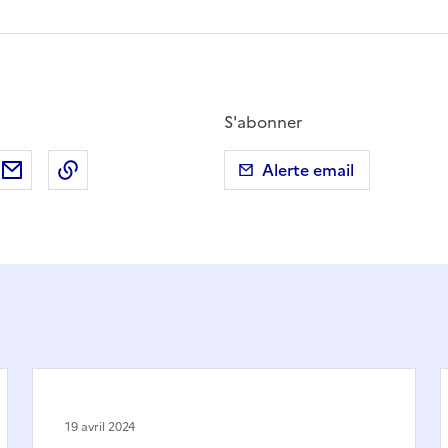
S'abonner
ebook
ur X (anciennement Twitter)
tager sur LinkedIn
Partager par email
Copier dans le presse-papier
Alerte email
19 avril 2024