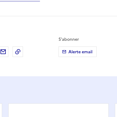
S'abonner
ebook
ur X (anciennement Twitter)
tager sur LinkedIn
Partager par email
Copier dans le presse-papier
Alerte email