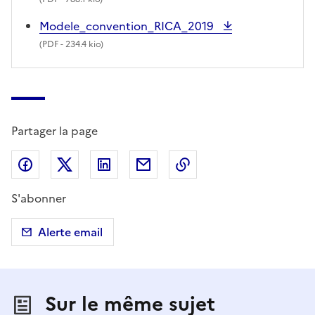
Modele_convention_RICA_2019
(
PDF
- 234.4 kio)
Partager la page
Partager sur Facebook
Partager sur X (anciennement Twitter)
Partager sur LinkedIn
Partager par email
Copier dans le presse
S'abonner
Alerte email
Sur le même sujet