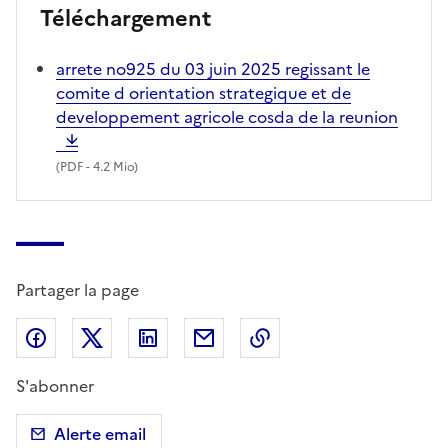
Téléchargement
arrete no925 du 03 juin 2025 regissant le
comite d orientation strategique et de
developpement agricole cosda de la reunion
(
PDF
- 4.2 Mio)
Partager la page
Partager sur Facebook
Partager sur X (anciennement Twitter)
Partager sur LinkedIn
Partager par email
Copier dans le presse
S'abonner
Alerte email