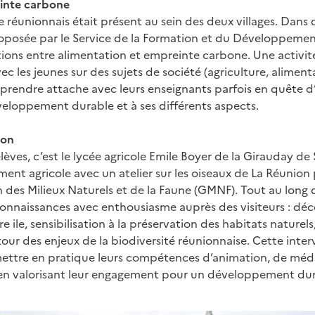
inte carbone
 réunionnais était présent au sein des deux villages. Dans c
oposée par le Service de la Formation et du Développeme
actions entre alimentation et empreinte carbone. Une activi
ec les jeunes sur des sujets de société (agriculture, aliment
e prendre attache avec leurs enseignants parfois en quête d
éveloppement durable et à ses différents aspects.
ion
lèves, c’est le lycée agricole Emile Boyer de la Girauday de 
ment agricole avec un atelier sur les oiseaux de La Réunion 
 des Milieux Naturels et de la Faune (GMNF). Tout au long de
connaissances avec enthousiasme auprès des visiteurs : dé
ile, sensibilisation à la préservation des habitats naturel
our des enjeux de la biodiversité réunionnaise. Cette inte
ettre en pratique leurs compétences d’animation, de médi
 en valorisant leur engagement pour un développement dur