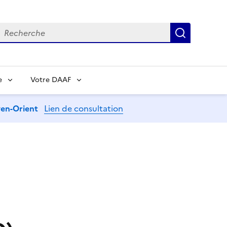
echerche
Recherch
e
Votre DAAF
oyen-Orient
Lien de consultation