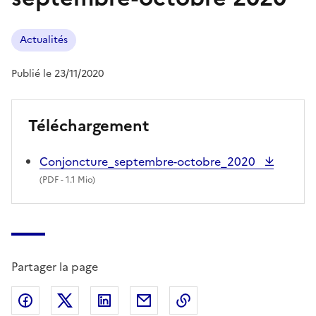
Actualités
Publié le 23/11/2020
Téléchargement
Conjoncture_septembre-octobre_2020
(
PDF
- 1.1 Mio)
Partager la page
Partager sur Facebook
Partager sur X (anciennement Twitter)
Partager sur LinkedIn
Partager par email
Copier dans le presse