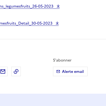
ins_legumesfruits_26-05-2023
mesfruits_Detail_30-05-2023
S'abonner
ebook
ur X (anciennement Twitter)
tager sur LinkedIn
Partager par email
Copier dans le presse-papier
Alerte email