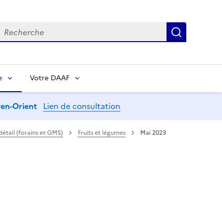
echerche
Recherch
e
Votre DAAF
oyen-Orient
Lien de consultation
 détail (forains et GMS)
Fruits et légumes
Mai 2023