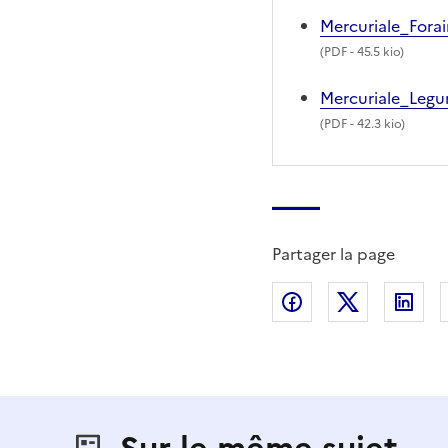
Mercuriale_Fora
(
PDF
- 45.5 kio)
Mercuriale_Legu
(
PDF
- 42.3 kio)
Partager la page
Partager sur Fac
Partager s
Par
Sur le même sujet