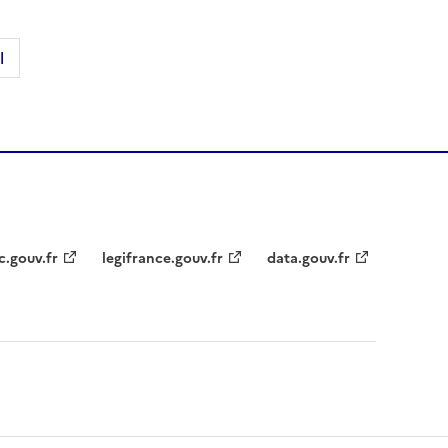
l
c.gouv.fr
legifrance.gouv.fr
data.gouv.fr