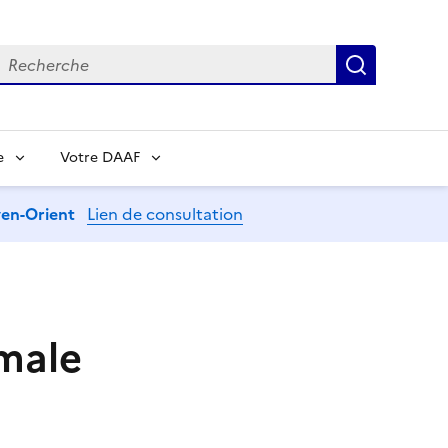
echerche
Recherch
e
Votre DAAF
oyen-Orient
Lien de consultation
imale