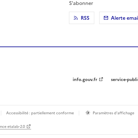
S'abonner
r)
 presse-papier
RSS
Alerte emai
info.gouv.fr
service-publi
Accessibilité : partiellement conforme
Paramètres d'affichage
ence etalab-2.0