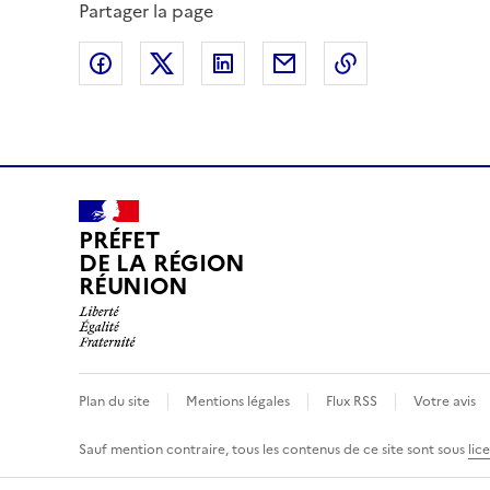
Partager la page
Partager sur Facebook
Partager sur X (anciennement Twitte
Partager sur LinkedIn
Partager par email
Copier dans le
PRÉFET
DE LA RÉGION
RÉUNION
Plan du site
Mentions légales
Flux RSS
Votre avis
Sauf mention contraire, tous les contenus de ce site sont sous
lic