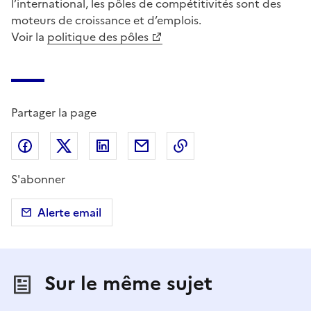
l’international, les pôles de compétitivités sont des
moteurs de croissance et d’emplois.
Voir la
politique des pôles
Partager la page
Partager sur Facebook
Partager sur X (anciennement Twitter)
Partager sur LinkedIn
Partager par email
Copier dans le presse
S'abonner
Alerte email
Sur le même sujet