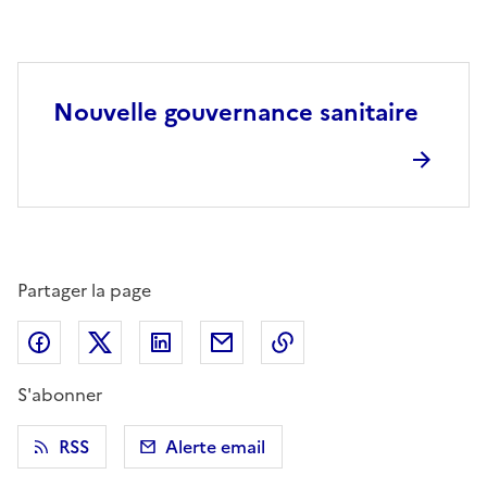
Nouvelle gouvernance sanitaire
Partager la page
Partager sur Facebook
Partager sur X (anciennement Twitter)
Partager sur LinkedIn
Partager par email
Copier dans le presse
S'abonner
RSS
Alerte email