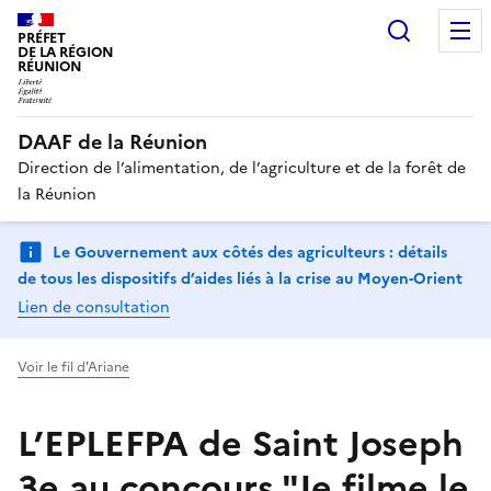
Recherc
PRÉFET
DE LA RÉGION
RÉUNION
DAAF de la Réunion
Direction de l’alimentation, de l’agriculture et de la forêt de
la Réunion
Le Gouvernement aux côtés des agriculteurs : détails
de tous les dispositifs d’aides liés à la crise au Moyen-Orient
Lien de consultation
Voir le fil d'Ariane
L’EPLEFPA de Saint Joseph
3e au concours "Je filme le