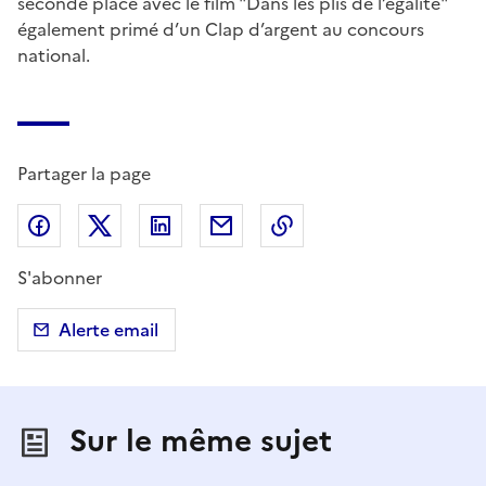
seconde place avec le film "Dans les plis de l’égalité"
également primé d’un Clap d’argent au concours
national.
Partager la page
Partager sur Facebook
Partager sur X (anciennement Twitter)
Partager sur LinkedIn
Partager par email
Copier dans le presse
S'abonner
Alerte email
Sur le même sujet