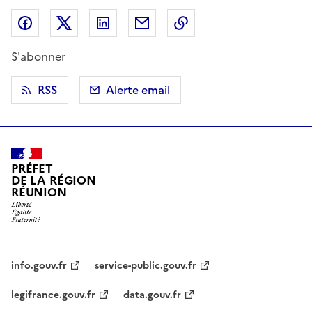
Partager sur Facebook
Partager sur X (anciennement Twitter)
Partager sur LinkedIn
Partager par email
Copier dans le presse
S'abonner
RSS
Alerte email
PRÉFET
DE LA RÉGION
RÉUNION
info.gouv.fr
service-public.gouv.fr
legifrance.gouv.fr
data.gouv.fr