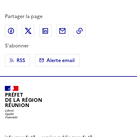
Partager la page
Partager sur Facebook
Partager sur X (anciennement Twitter)
Partager sur LinkedIn
Partager par email
Copier dans le presse
S'abonner
RSS
Alerte email
PRÉFET
DE LA RÉGION
RÉUNION