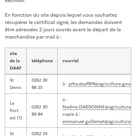
Réunion.
En fonction du site depuis lequel vous souhaitez
récupérer le certificat signé, les demandes doivent
être adressées 2 jours ouvrés avant le départ de la
marchandise par mail à :
site
de la
téléphone
courriel
DAAF
St
0262 30
à :
pifsv.daaf974@agriculture.gouv.fr
Denis
88 25
à :
Le
0262 30
Nadine.DARGONNE@agriculture.go
Port
89 84
copie à :
est (1)
emmanuel.guillemet@agriculture.go
St
0262 33