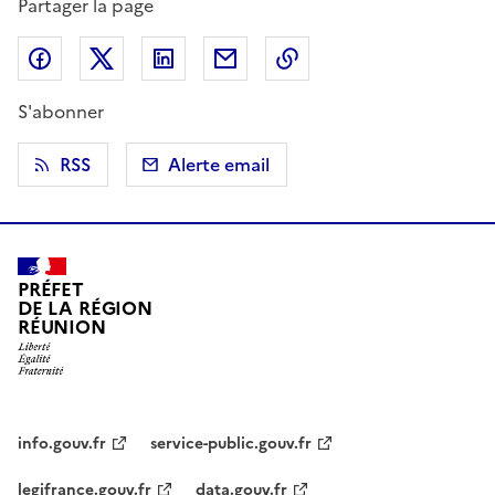
Partager la page
Partager sur Facebook
Partager sur X (anciennement Twitter)
Partager sur LinkedIn
Partager par email
Copier dans le presse
S'abonner
RSS
Alerte email
PRÉFET
DE LA RÉGION
RÉUNION
info.gouv.fr
service-public.gouv.fr
legifrance.gouv.fr
data.gouv.fr