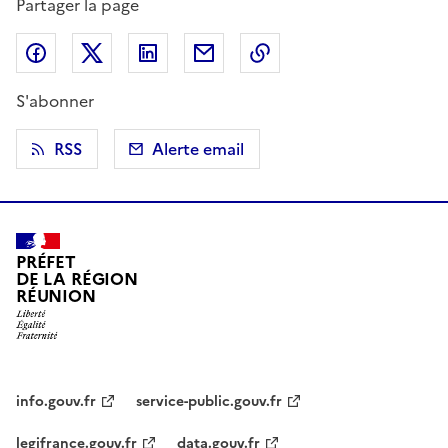
Partager la page
Partager sur Facebook
Partager sur X (anciennement Twitter)
Partager sur LinkedIn
Partager par email
Copier dans le presse
S'abonner
RSS
Alerte email
PRÉFET
DE LA RÉGION
RÉUNION
info.gouv.fr
service-public.gouv.fr
legifrance.gouv.fr
data.gouv.fr