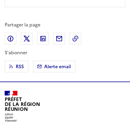
Partager la page
Partager sur Facebook
Partager sur X (anciennement Twitter)
Partager sur LinkedIn
Partager par email
Copier dans le presse
S'abonner
RSS
Alerte email
PRÉFET
DE LA RÉGION
RÉUNION