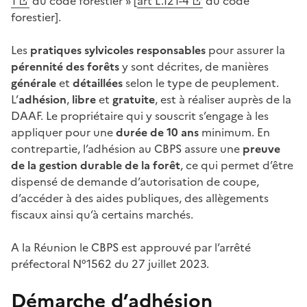
1
du code forestier » [
art L.121-4
du code
forestier].
Les
pratiques sylvicoles responsables
pour assurer la
pérennité des forêts
y sont décrites, de manières
générale
et
détaillées
selon le type de peuplement.
L’
adhésion
,
libre
et
gratuite
, est à réaliser auprès de la
DAAF. Le propriétaire qui y souscrit s’engage à les
appliquer pour une
durée de 10 ans
minimum. En
contrepartie, l’adhésion au CBPS assure une
preuve
de la gestion durable de la forêt
, ce qui permet d’être
dispensé de demande d’autorisation de coupe,
d’accéder à des aides publiques, des allègements
fiscaux ainsi qu’à certains marchés.
A la Réunion le CBPS est approuvé par l’arrêté
préfectoral N°1562 du 27 juillet 2023.
Démarche d’adhésion