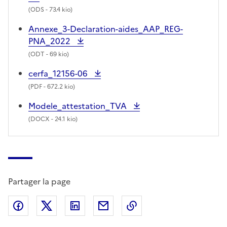
(
ODS
- 73.4 kio)
Annexe_3-Declaration-aides_AAP_REG-
PNA_2022
(
ODT
- 69 kio)
cerfa_12156-06
(
PDF
- 672.2 kio)
Modele_attestation_TVA
(
DOCX
- 24.1 kio)
Partager la page
Partager sur Facebook
Partager sur X (anciennement Twitter)
Partager sur LinkedIn
Partager par email
Copier dans le presse