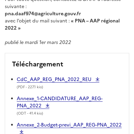
suivante :
pna.daaf974@agriculture.gouv.fr
avec l’objet du mail suivant :
« PNA – AAP régional
2022 »
publié le mardi 1er mars 2022
Téléchargement
CdC_AAP_REG_PNA_2022_REU
(
PDF
- 227.1 kio)
Annexe_1-CANDIDATURE_AAP_REG-
PNA_2022
(
ODT
- 41.4 kio)
Annexe_2-Budget-previ_AAP_REG-PNA_2022