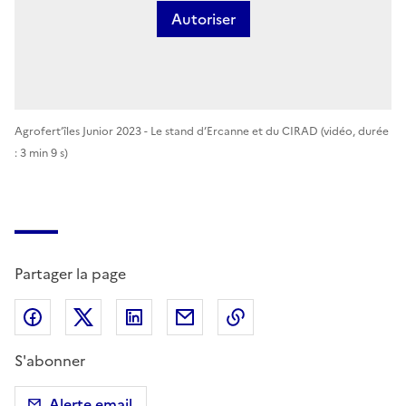
Autoriser
Agrofert’îles Junior 2023 - Le stand d’Ercanne et du CIRAD
(vidéo, durée
: 3 min 9 s)
Partager la page
Partager sur Facebook
Partager sur X (anciennement Twitter)
Partager sur LinkedIn
Partager par email
Copier dans le presse
S'abonner
Alerte email