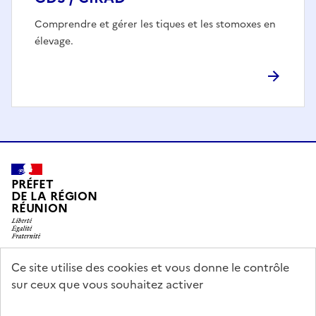
Comprendre et gérer les tiques et les stomoxes en
élevage.
PRÉFET
DE LA RÉGION
RÉUNION
Ce site utilise des cookies et vous donne le contrôle
info.gouv.fr
service-public.gouv.fr
sur ceux que vous souhaitez activer
legifrance.gouv.fr
data.gouv.fr