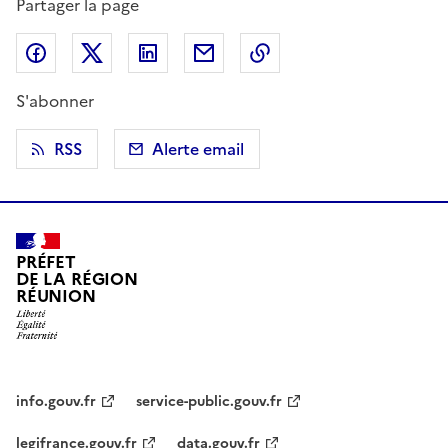
Partager la page
Partager sur Facebook
Partager sur X (anciennement Twitter)
Partager sur LinkedIn
Partager par email
Copier dans le presse
S'abonner
RSS
Alerte email
PRÉFET
DE LA RÉGION
RÉUNION
info.gouv.fr
service-public.gouv.fr
legifrance.gouv.fr
data.gouv.fr