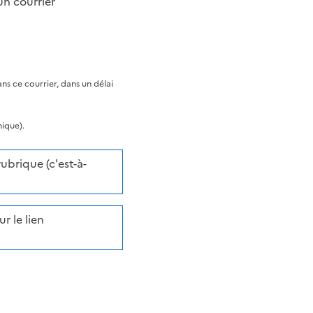
un courrier
s ce courrier, dans un délai
nique).
brique (c'est-à-
r le lien