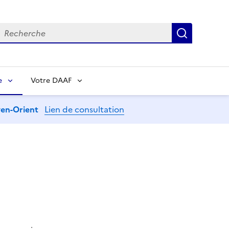
echerche
Recherch
e
Votre DAAF
oyen-Orient
Lien de consultation