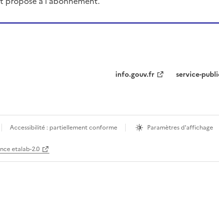
t proposé à l'abonnement.
info.gouv.fr
service-publi
Accessibilité : partiellement conforme
Paramètres d'affichage
ence etalab-2.0