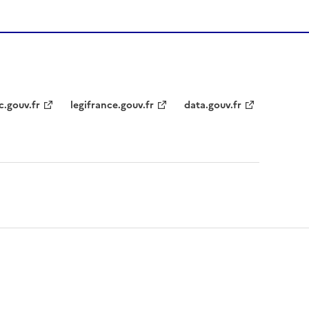
c.gouv.fr
legifrance.gouv.fr
data.gouv.fr