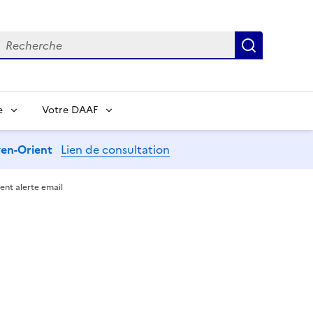
echerche
Recherch
e
Votre DAAF
oyen-Orient
Lien de consultation
nt alerte email